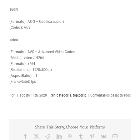
suoni
(Formato): AC-3 – Codifica audio 3
(Codec): AC3
video
(Formato): AVC – Advanced Video Codec
(Media): video / H264
(Formato): x264
(Risoluzione): 1920×800 px
(AspectRatio) :: 1
(FrameRate): fps
en
Por
|
agosto 11th, 2020
|
Sin categoría
,
top,bdrip
|
Comentarios desactivados
Wonde
Woma
1984
2020
Italian
Share This Story, Choose Your Platform!
MiLKy
1080p
Facebook
X
Reddit
LinkedIn
WhatsApp
Tumblr
Pinterest
Vk
Correo