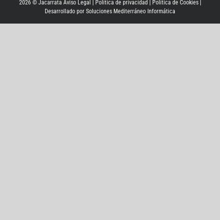
2026 © Jacarrata
Aviso Legal
|
Política de privacidad
|
Política de Cookies
|
Desarrollado por
Soluciones Mediterráneo Informática