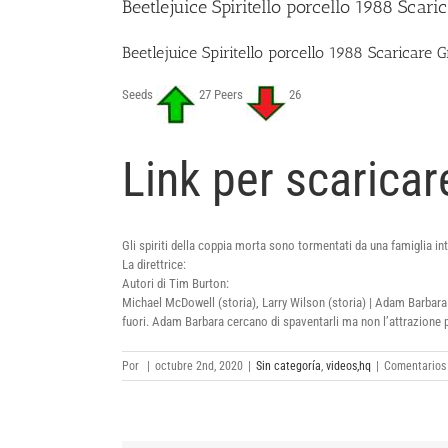
Beetlejuice Spiritello porcello 1988 Scari
Beetlejuice Spiritello porcello 1988 Scaricare G
Seeds
27 Peers
26
Link per scaricar
Gli spiriti della coppia morta sono tormentati da una famiglia intol
La direttrice:
Autori di Tim Burton:
Michael McDowell (storia), Larry Wilson (storia) | Adam Barbar
fuori. Adam Barbara cercano di spaventarli ma non l’attrazione pr
Por
|
octubre 2nd, 2020
|
Sin categoría
,
videos,hq
|
Comentarios