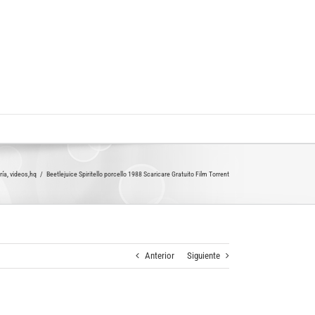
ría
videos,hq
Beetlejuice Spiritello porcello 1988 Scaricare Gratuito Film Torrent
Anterior
Siguiente