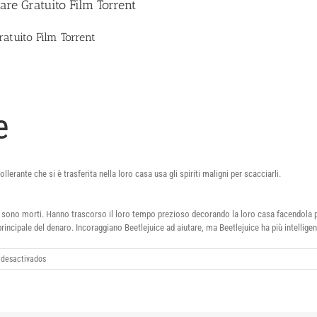
care Gratuito Film Torrent
ratuito Film Torrent
e
lerante che si è trasferita nella loro casa usa gli spiriti maligni per scacciarli.
a sono morti. Hanno trascorso il loro tempo prezioso decorando la loro casa facendola 
incipale del denaro. Incoraggiano Beetlejuice ad aiutare, ma Beetlejuice ha più intellige
en
 desactivados
Beetlejuice
Spiritello
porcello
1988