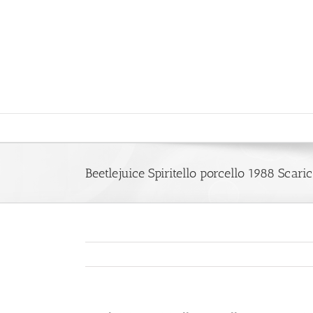
Saltar
al
contenido
Beetlejuice Spiritello porcello 1988 Scari