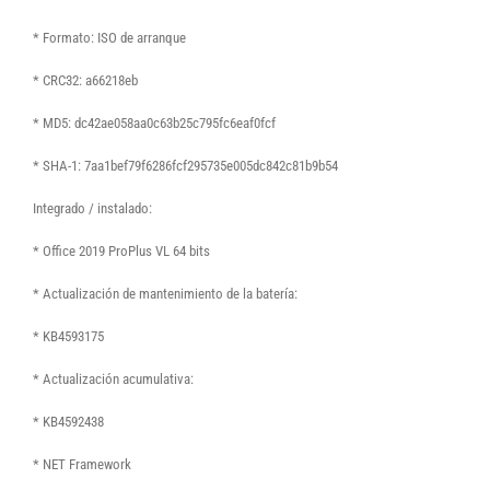
* Formato: ISO de arranque
* CRC32: a66218eb
* MD5: dc42ae058aa0c63b25c795fc6eaf0fcf
* SHA-1: 7aa1bef79f6286fcf295735e005dc842c81b9b54
Integrado / instalado:
* Office 2019 ProPlus VL 64 bits
* Actualización de mantenimiento de la batería:
* KB4593175
* Actualización acumulativa:
* KB4592438
* NET Framework