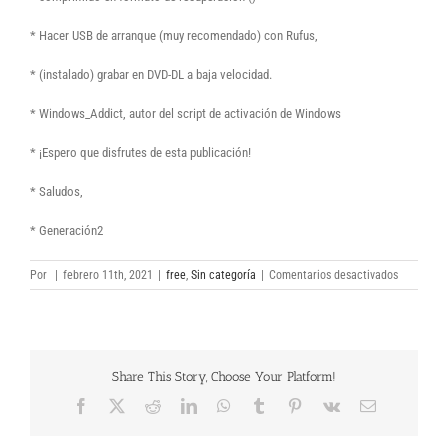
* Hacer USB de arranque (muy recomendado) con Rufus,
* (instalado) grabar en DVD-DL a baja velocidad.
* Windows_Addict, autor del script de activación de Windows
* ¡Espero que disfrutes de esta publicación!
* Saludos,
* Generación2
en
Por
|
febrero 11th, 2021
|
free
,
Sin categoría
|
Comentarios desactivados
Windows
10
X64
1809
Pro
Share This Story, Choose Your Platform!
VL
ESD
Facebook
X
Reddit
LinkedIn
WhatsApp
Tumblr
Pinterest
Vk
Correo
en-
electrónico
US