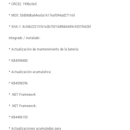
* CRC32: 199bc0e5
* MD5: 53d08dba84ea5a1617eaf094ad2711e5
* SHA-1: 8c36b222151b1e3b73315d9bb6689c9201f662bf
Integrado / instalado:
* Actualización de mantenimiento de la batería:
* KB4598480
* Actualización acumulativa:
* KB4598296
*. NET Framework
*. NET Framework:
* KB4486153
* Actualizaciones acumuladas para