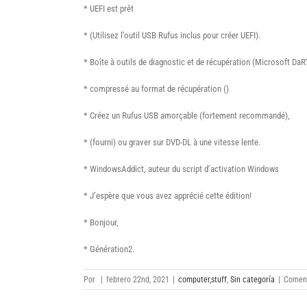
* UEFI est prêt
* (Utilisez l’outil USB Rufus inclus pour créer UEFI).
* Boîte à outils de diagnostic et de récupération (Microsoft DaR
* compressé au format de récupération ()
* Créez un Rufus USB amorçable (fortement recommandé),
* (fourni) ou graver sur DVD-DL à une vitesse lente.
* WindowsAddict, auteur du script d’activation Windows
* J’espère que vous avez apprécié cette édition!
* Bonjour,
* Génération2.
Por
|
febrero 22nd, 2021
|
computer,stuff
,
Sin categoría
|
Coment