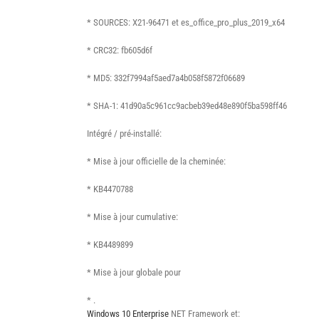
* SOURCES: X21-96471 et es_office_pro_plus_2019_x64
* CRC32: fb605d6f
* MD5: 332f7994af5aed7a4b058f5872f06689
* SHA-1: 41d90a5c961cc9acbeb39ed48e890f5ba598ff46
Intégré / pré-installé:
* Mise à jour officielle de la cheminée:
* KB4470788
* Mise à jour cumulative:
* KB4489899
* Mise à jour globale pour
* .
Windows 10 Enterprise
NET Framework et: