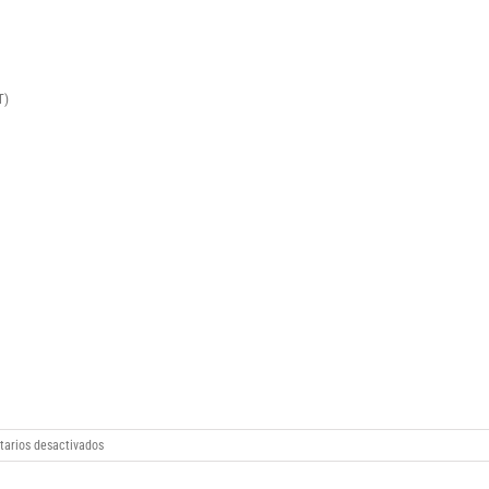
T)
en
arios desactivados
Windows
10