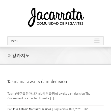
Saltar
al
contenido
Menu
더킹카지노
Tasmania awaits dam decision
Tasma제주출장마사지nia창원출장샵 awaits dam decision The
Government is expected to make [...]
Por
José Antonio Martínez Escámez
|
septiembre 10th, 2020
|
Sin