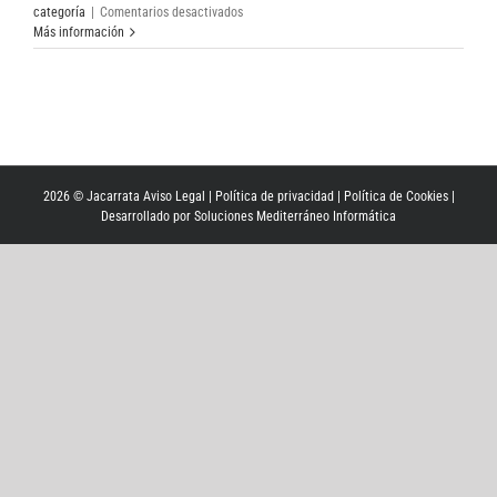
en
categoría
|
Comentarios desactivados
Tasmania
Más información
awaits
dam
decision
2026 © Jacarrata
Aviso Legal
|
Política de privacidad
|
Política de Cookies
|
Desarrollado por
Soluciones Mediterráneo Informática