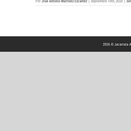
Por
José Antonio Martínez Escámez
|
septiembre 10th, 2020
|
Sin
2026 © Jacarrata
A