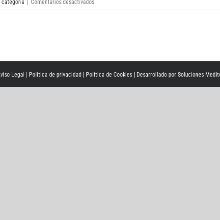
en
 categoría
|
Comentarios desactivados
Tasmania
awaits
dam
decision
viso Legal
|
Política de privacidad
|
Política de Cookies
| Desarrollado por
Soluciones Medit